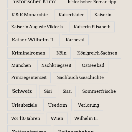
historischer Krimi
historischer Roman tipp
K & K Monarchie
Kaiserbäder
Kaiserin
Kaiserin Elisabeth
Kaiserin Auguste Viktoria
Kaiser Wilhelm II.
Karneval
Kriminalroman
Köln
Königreich Sachsen
Ostseebad
München
Nachkriegszeit
Sachbuch Geschichte
Prinzregentenzeit
Schweiz
Sisi
Sissi
Sommerfrische
Usedom
Urlaubsziele
Verlosung
Wien
Wilhelm II.
Vor 110 Jahren
Zeitereignisse
Zeitgeschehen