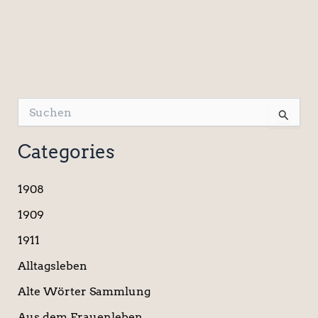
S
u
c
Categories
h
e
n
1908
n
a
1909
c
1911
h
:
Alltagsleben
Alte Wörter Sammlung
Aus dem Frauenleben