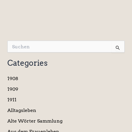
S
u
c
Categories
h
e
n
1908
n
a
1909
c
1911
h
:
Alltagsleben
Alte Wörter Sammlung
Aus dem Frauenleben