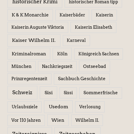
historischer Krimi
historischer Roman tipp
K & K Monarchie
Kaiserbäder
Kaiserin
Kaiserin Elisabeth
Kaiserin Auguste Viktoria
Kaiser Wilhelm II.
Karneval
Kriminalroman
Köln
Königreich Sachsen
Ostseebad
München
Nachkriegszeit
Sachbuch Geschichte
Prinzregentenzeit
Schweiz
Sisi
Sissi
Sommerfrische
Usedom
Urlaubsziele
Verlosung
Wien
Wilhelm II.
Vor 110 Jahren
Zeitereignisse
Zeitgeschehen