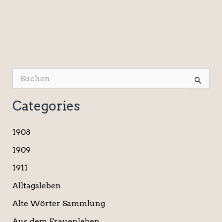
S
u
c
Categories
h
e
n
1908
n
a
1909
c
1911
h
:
Alltagsleben
Alte Wörter Sammlung
Aus dem Frauenleben