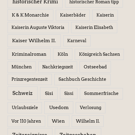
historischer Krimi
historischer Roman tipp
K & K Monarchie
Kaiserbäder
Kaiserin
Kaiserin Elisabeth
Kaiserin Auguste Viktoria
Kaiser Wilhelm II.
Karneval
Kriminalroman
Köln
Königreich Sachsen
Ostseebad
München
Nachkriegszeit
Sachbuch Geschichte
Prinzregentenzeit
Schweiz
Sisi
Sissi
Sommerfrische
Usedom
Urlaubsziele
Verlosung
Wien
Wilhelm II.
Vor 110 Jahren
Zeitereignisse
Zeitgeschehen