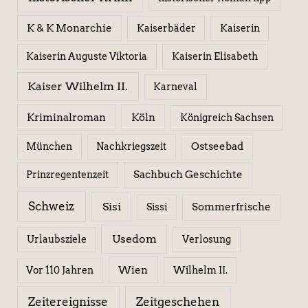
K & K Monarchie
Kaiserbäder
Kaiserin
Kaiserin Elisabeth
Kaiserin Auguste Viktoria
Kaiser Wilhelm II.
Karneval
Kriminalroman
Köln
Königreich Sachsen
Ostseebad
München
Nachkriegszeit
Sachbuch Geschichte
Prinzregentenzeit
Schweiz
Sisi
Sissi
Sommerfrische
Usedom
Urlaubsziele
Verlosung
Wien
Wilhelm II.
Vor 110 Jahren
Zeitereignisse
Zeitgeschehen