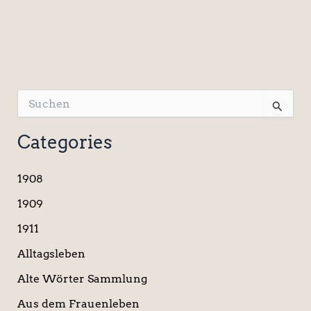
S
u
c
Categories
h
e
n
1908
n
a
1909
c
1911
h
:
Alltagsleben
Alte Wörter Sammlung
Aus dem Frauenleben