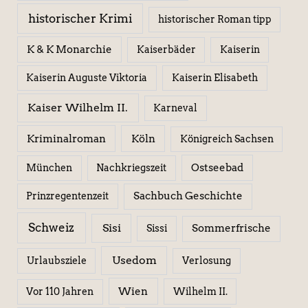
historischer Krimi
historischer Roman tipp
K & K Monarchie
Kaiserbäder
Kaiserin
Kaiserin Elisabeth
Kaiserin Auguste Viktoria
Kaiser Wilhelm II.
Karneval
Kriminalroman
Köln
Königreich Sachsen
Ostseebad
München
Nachkriegszeit
Sachbuch Geschichte
Prinzregentenzeit
Schweiz
Sisi
Sissi
Sommerfrische
Usedom
Urlaubsziele
Verlosung
Wien
Wilhelm II.
Vor 110 Jahren