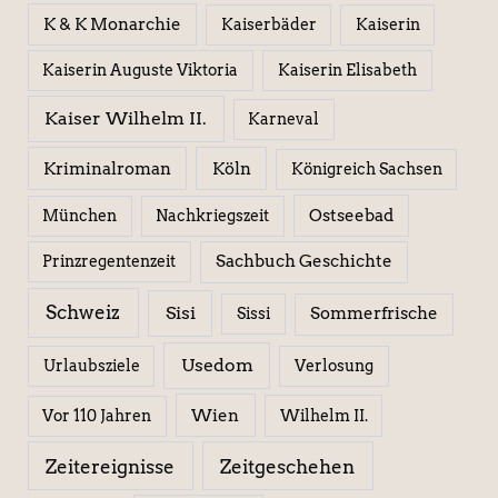
K & K Monarchie
Kaiserbäder
Kaiserin
Kaiserin Elisabeth
Kaiserin Auguste Viktoria
Kaiser Wilhelm II.
Karneval
Kriminalroman
Köln
Königreich Sachsen
Ostseebad
München
Nachkriegszeit
Sachbuch Geschichte
Prinzregentenzeit
Schweiz
Sisi
Sissi
Sommerfrische
Usedom
Urlaubsziele
Verlosung
Wien
Wilhelm II.
Vor 110 Jahren
Zeitereignisse
Zeitgeschehen