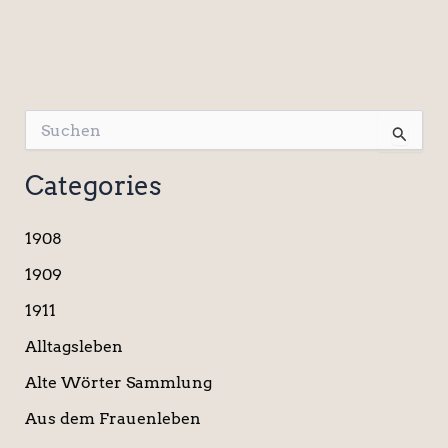
S
u
c
Categories
h
e
n
1908
n
a
1909
c
1911
h
:
Alltagsleben
Alte Wörter Sammlung
Aus dem Frauenleben