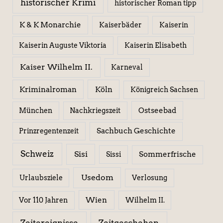
historischer Krimi
historischer Roman tipp
K & K Monarchie
Kaiserbäder
Kaiserin
Kaiserin Elisabeth
Kaiserin Auguste Viktoria
Kaiser Wilhelm II.
Karneval
Kriminalroman
Köln
Königreich Sachsen
Ostseebad
München
Nachkriegszeit
Sachbuch Geschichte
Prinzregentenzeit
Schweiz
Sisi
Sissi
Sommerfrische
Usedom
Urlaubsziele
Verlosung
Wien
Wilhelm II.
Vor 110 Jahren
Zeitereignisse
Zeitgeschehen