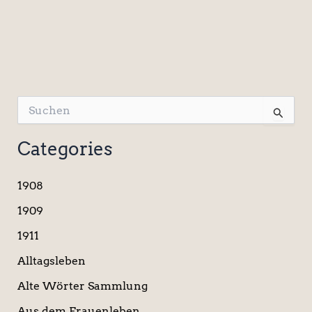
S
u
c
Categories
h
e
n
1908
n
a
1909
c
1911
h
:
Alltagsleben
Alte Wörter Sammlung
Aus dem Frauenleben