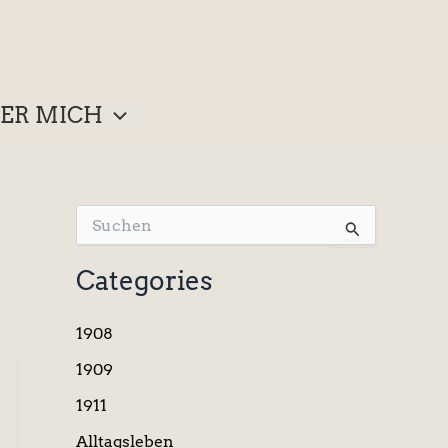
ER MICH
S
u
c
Categories
h
e
n
1908
n
a
1909
c
1911
h
:
Alltagsleben