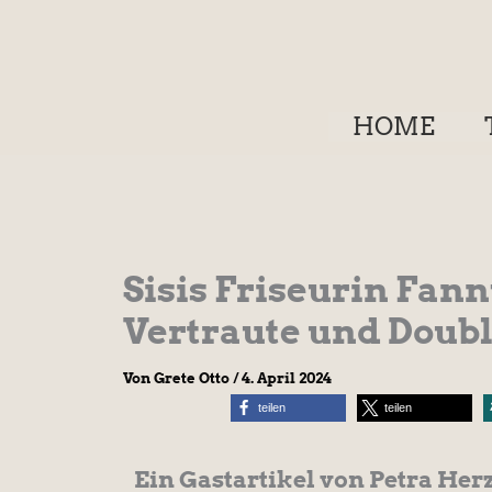
Zum
Inhalt
springen
HOME
Sisis Friseurin Fan
Vertraute und Doub
Von
Grete Otto
/
4. April 2024
teilen
teilen
Ein Gastartikel von Petra Her