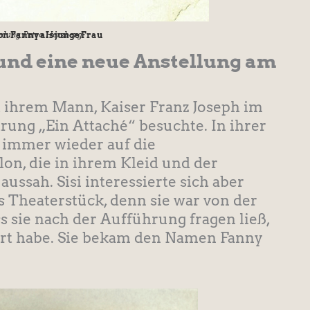
on Fanny als junge Frau
lung Petra Herzberg
i und eine neue Anstellung am
mit ihrem Mann, Kaiser Franz Joseph im
ung „Ein Attaché“ besuchte. In ihrer
s immer wieder auf die
lon, die in ihrem Kleid und der
ussah. Sisi interessierte sich aber
s Theaterstück, denn sie war von der
s sie nach der Aufführung fragen ließ,
iert habe. Sie bekam den Namen Fanny