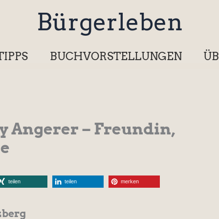
Bürgerleben
TIPPS
BUCHVORSTELLUNGEN
ÜB
ny Angerer – Freundin,
le
teilen
teilen
merken
zberg