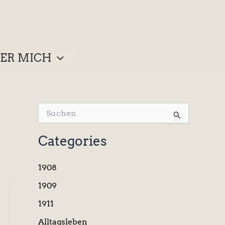
ER MICH
S
u
c
Categories
h
e
n
1908
n
a
1909
c
1911
h
:
Alltagsleben