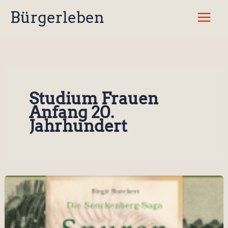
Zum
Bürgerleben
Inhalt
springen
Studium Frauen
Anfang 20.
Jahrhundert