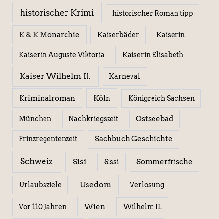
historischer Krimi
historischer Roman tipp
K & K Monarchie
Kaiserbäder
Kaiserin
Kaiserin Elisabeth
Kaiserin Auguste Viktoria
Kaiser Wilhelm II.
Karneval
Kriminalroman
Köln
Königreich Sachsen
Ostseebad
München
Nachkriegszeit
Sachbuch Geschichte
Prinzregentenzeit
Schweiz
Sisi
Sissi
Sommerfrische
Usedom
Urlaubsziele
Verlosung
Wien
Wilhelm II.
Vor 110 Jahren