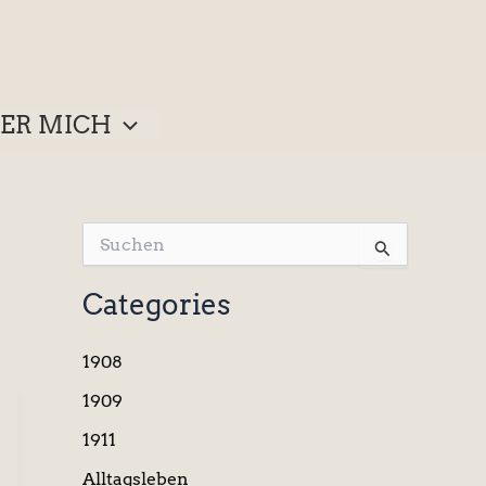
ER MICH
S
u
c
Categories
h
e
n
1908
n
a
1909
c
1911
h
:
Alltagsleben