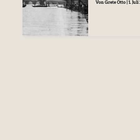
Von
Grete Otto
|
1. Juli