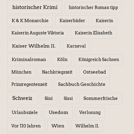
historischer Krimi
historischer Roman tipp
K & K Monarchie
Kaiserbäder
Kaiserin
Kaiserin Elisabeth
Kaiserin Auguste Viktoria
Kaiser Wilhelm II.
Karneval
Kriminalroman
Köln
Königreich Sachsen
Ostseebad
München
Nachkriegszeit
Sachbuch Geschichte
Prinzregentenzeit
Schweiz
Sisi
Sissi
Sommerfrische
Usedom
Urlaubsziele
Verlosung
Wien
Wilhelm II.
Vor 110 Jahren