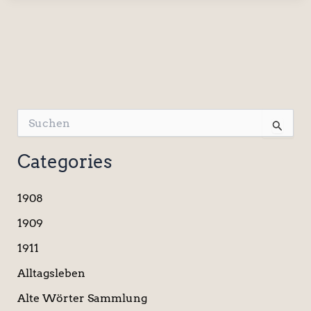
S
u
c
Categories
h
e
n
1908
n
a
1909
c
1911
h
:
Alltagsleben
Alte Wörter Sammlung