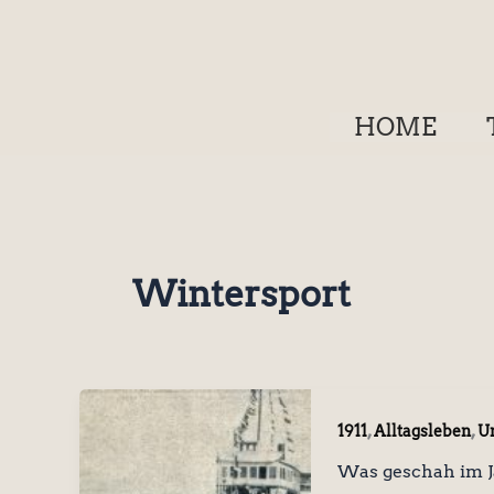
Zum
Inhalt
springen
HOME
Wintersport
,
,
1911
Alltagsleben
Un
Was geschah im J