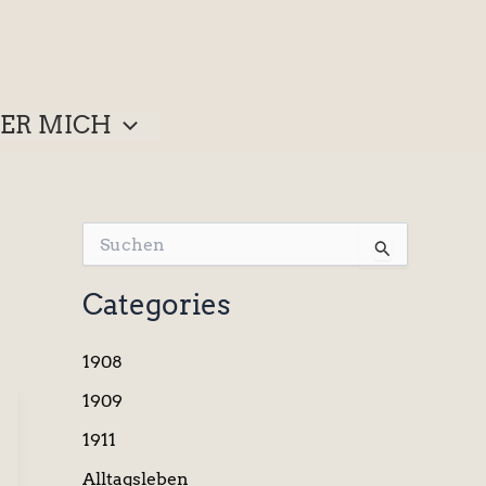
ER MICH
S
u
c
Categories
h
e
n
1908
n
a
1909
c
1911
h
:
Alltagsleben