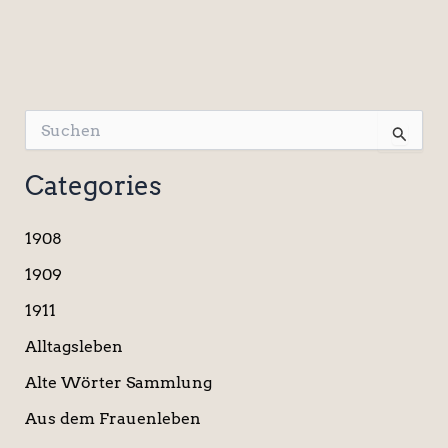
S
u
c
Categories
h
e
n
1908
n
a
1909
c
1911
h
:
Alltagsleben
Alte Wörter Sammlung
Aus dem Frauenleben