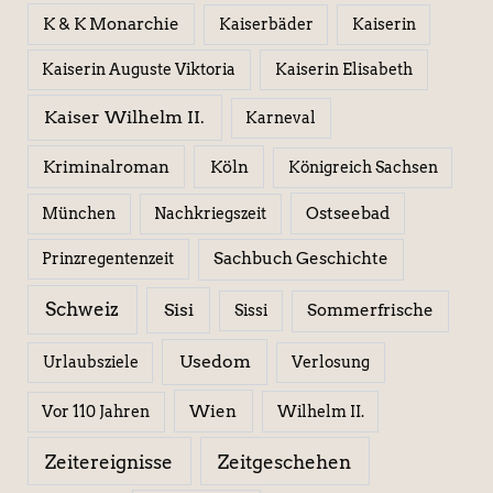
K & K Monarchie
Kaiserbäder
Kaiserin
Kaiserin Elisabeth
Kaiserin Auguste Viktoria
Kaiser Wilhelm II.
Karneval
Kriminalroman
Köln
Königreich Sachsen
Ostseebad
München
Nachkriegszeit
Sachbuch Geschichte
Prinzregentenzeit
Schweiz
Sisi
Sissi
Sommerfrische
Usedom
Urlaubsziele
Verlosung
Wien
Wilhelm II.
Vor 110 Jahren
Zeitereignisse
Zeitgeschehen