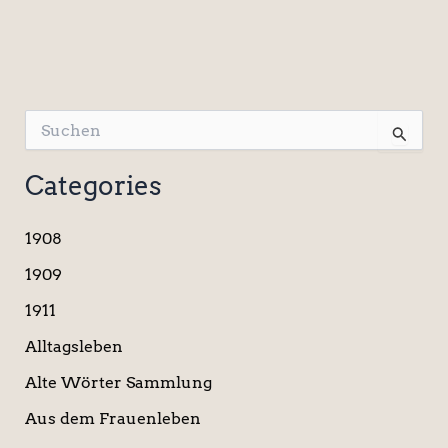
S
u
c
Categories
h
e
n
1908
n
a
1909
c
1911
h
:
Alltagsleben
Alte Wörter Sammlung
Aus dem Frauenleben