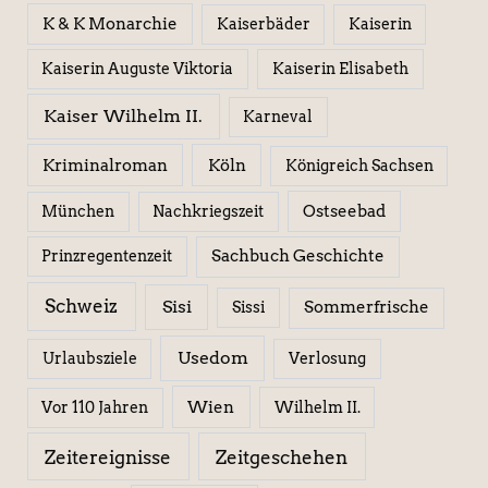
K & K Monarchie
Kaiserbäder
Kaiserin
Kaiserin Elisabeth
Kaiserin Auguste Viktoria
Kaiser Wilhelm II.
Karneval
Kriminalroman
Köln
Königreich Sachsen
Ostseebad
München
Nachkriegszeit
Sachbuch Geschichte
Prinzregentenzeit
Schweiz
Sisi
Sissi
Sommerfrische
Usedom
Urlaubsziele
Verlosung
Wien
Wilhelm II.
Vor 110 Jahren
Zeitereignisse
Zeitgeschehen