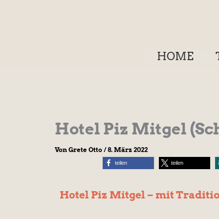
Zum
Inhalt
springen
HOME
Hotel Piz Mitgel (Sc
Von
Grete Otto
/
8. März 2022
teilen
teilen
Hotel Piz Mitgel – mit Traditi