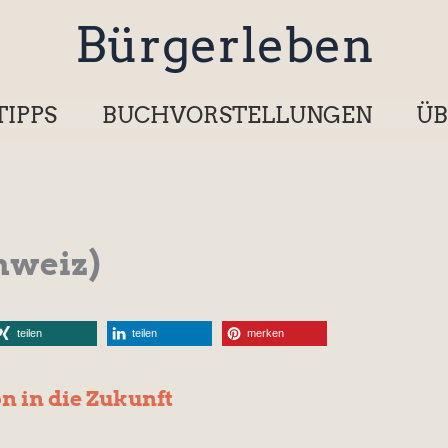
Bürgerleben
TIPPS
BUCHVORSTELLUNGEN
ÜB
hweiz)
teilen
teilen
merken
on in die Zukunft