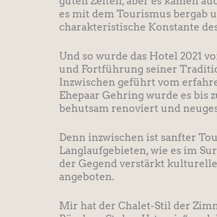
guten Zeiten, aber es kamen au
es mit dem Tourismus bergab un
charakteristische Konstante des
Und so wurde das Hotel 2021 vo
und Fortführung seiner Tradit
Inzwischen geführt vom erfah
Ehepaar Gehring wurde es bis 
behutsam renoviert und neugest
Denn inzwischen ist sanfter To
Langlaufgebieten, wie es im Sur
der Gegend verstärkt kulturelle
angeboten.
Mir hat der Chalet-Stil der Zim