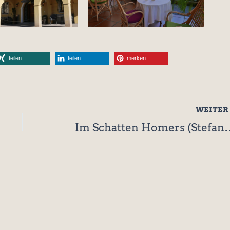
teilen
teilen
merken
WEITE
Im Schatten Homers