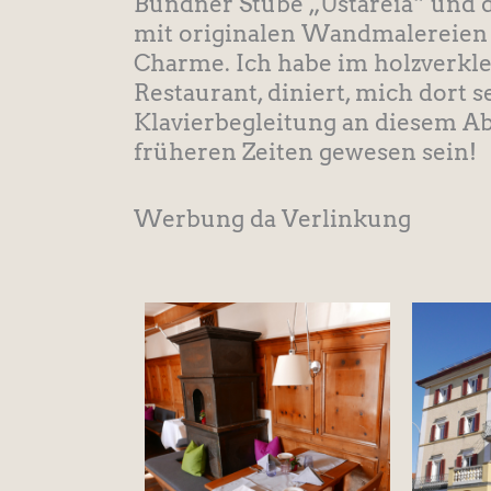
Bündner Stube „Ustareia“ und d
mit originalen Wandmalereien v
Charme. Ich habe im holzverklei
Restaurant, diniert, mich dort 
Klavierbegleitung an diesem Ab
früheren Zeiten gewesen sein!
Werbung da Verlinkung