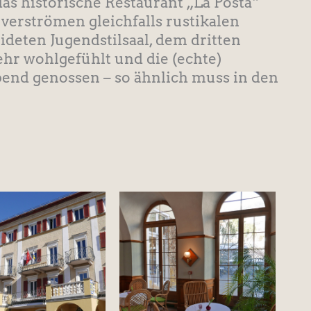
as historische Restaurant „La Posta“
erströmen gleichfalls rustikalen
deten Jugendstilsaal, dem dritten
sehr wohlgefühlt und die (echte)
end genossen – so ähnlich muss in den