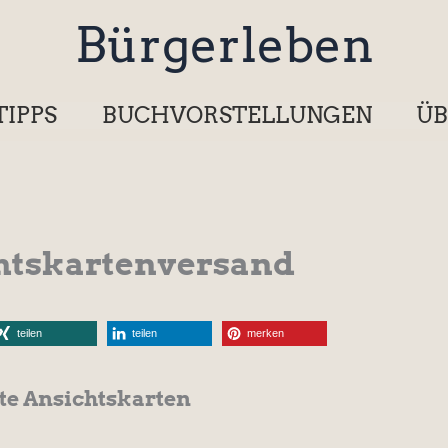
Bürgerleben
TIPPS
BUCHVORSTELLUNGEN
ÜB
htskartenversand
teilen
teilen
merken
lte Ansichtskarten