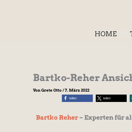
Zum
Inhalt
springen
HOME
Bartko-Reher Ansic
Von
Grete Otto
/
7. März 2022
teilen
teilen
Bartko Reher
– Experten für a