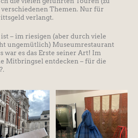
auch die vielen geführten Touren (zu
u verschiedenen Themen. Nur für
ttsgeld verlangt.
t – im riesigen (aber durch viele
cht ungemütlich) Museumrestaurant
 war es das Erste seiner Art! Im
Mitbringsel entdecken – für die
?.