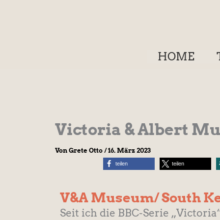
Zum
Inhalt
springen
HOME
Victoria & Albert M
Von
Grete Otto
/
16. März 2023
teilen
teilen
V&A Museum/ South Ke
Seit ich die BBC-Serie „Victoria