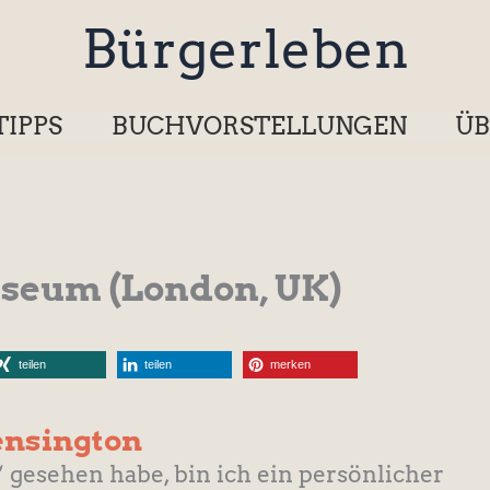
Bürgerleben
TIPPS
BUCHVORSTELLUNGEN
ÜB
useum (London, UK)
teilen
teilen
merken
nsington
“ gesehen habe, bin ich ein persönlicher