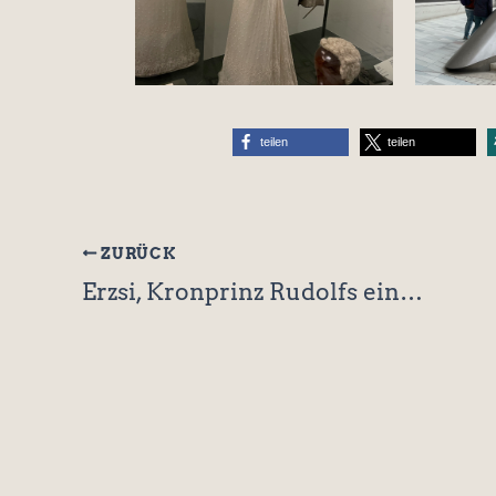
teilen
teilen
ZURÜCK
Erzsi, Kronprinz Rudolfs einzige Tochter – die schöne Rebellin