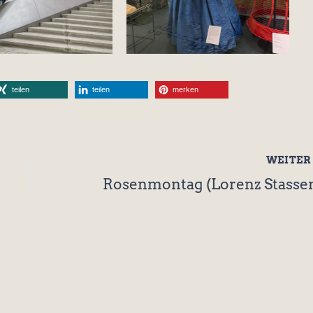
teilen
teilen
merken
WEITE
Rosenmontag (Lorenz Stasse