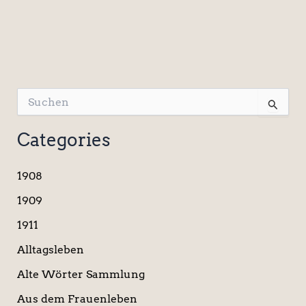
S
u
c
Categories
h
e
n
1908
n
a
1909
c
1911
h
:
Alltagsleben
Alte Wörter Sammlung
Aus dem Frauenleben