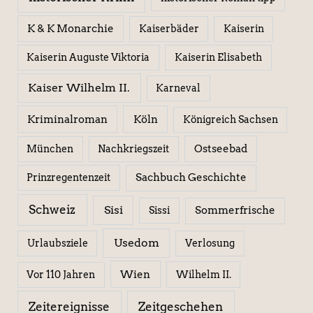
K & K Monarchie
Kaiserbäder
Kaiserin
Kaiserin Elisabeth
Kaiserin Auguste Viktoria
Kaiser Wilhelm II.
Karneval
Kriminalroman
Köln
Königreich Sachsen
Ostseebad
München
Nachkriegszeit
Sachbuch Geschichte
Prinzregentenzeit
Schweiz
Sisi
Sissi
Sommerfrische
Usedom
Urlaubsziele
Verlosung
Wien
Wilhelm II.
Vor 110 Jahren
Zeitereignisse
Zeitgeschehen