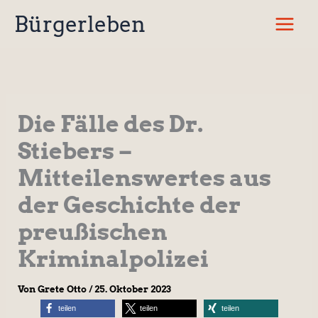
Zum
Bürgerleben
Inhalt
springen
Die Fälle des Dr.
Stiebers –
Mitteilenswertes aus
der Geschichte der
preußischen
Kriminalpolizei
Von
Grete Otto
/
25. Oktober 2023
teilen
teilen
teilen