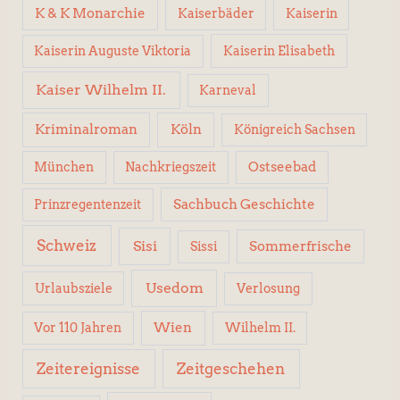
K & K Monarchie
Kaiserbäder
Kaiserin
Kaiserin Elisabeth
Kaiserin Auguste Viktoria
Kaiser Wilhelm II.
Karneval
Kriminalroman
Köln
Königreich Sachsen
Ostseebad
München
Nachkriegszeit
Sachbuch Geschichte
Prinzregentenzeit
Schweiz
Sisi
Sissi
Sommerfrische
Usedom
Urlaubsziele
Verlosung
Wien
Wilhelm II.
Vor 110 Jahren
Zeitereignisse
Zeitgeschehen