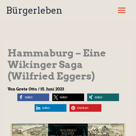
Zum
Bürgerleben
Inhalt
springen
Hammaburg – Eine
Wikinger Saga
(Wilfried Eggers)
Von
Grete Otto
/
15. Juni 2023
teilen
teilen
teilen
teilen
merken