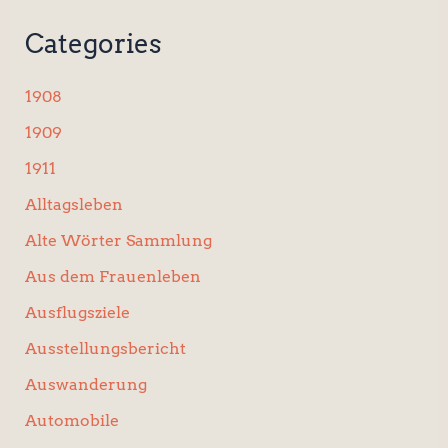
e
n
Categories
n
a
c
1908
h
:
1909
1911
Alltagsleben
Alte Wörter Sammlung
Aus dem Frauenleben
Ausflugsziele
Ausstellungsbericht
Auswanderung
Automobile