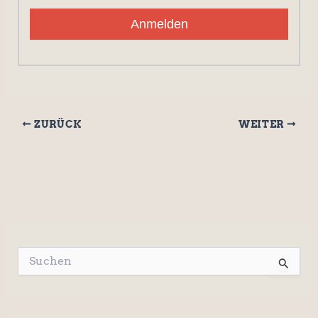
Anmelden
ZURÜCK
WEITER
S
u
c
h