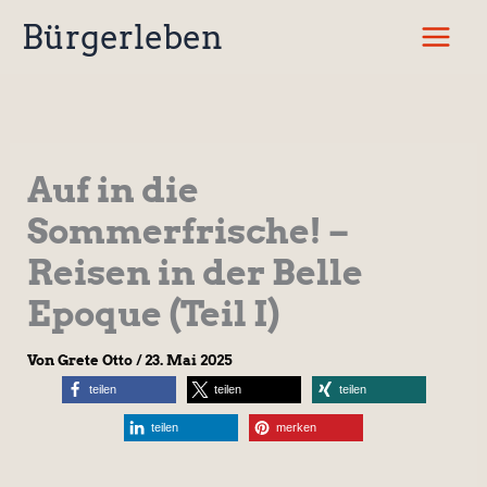
Zum
Bürgerleben
Inhalt
springen
Auf in die
Sommerfrische! –
Reisen in der Belle
Epoque (Teil I)
Von
Grete Otto
/
23. Mai 2025
teilen
teilen
teilen
teilen
merken