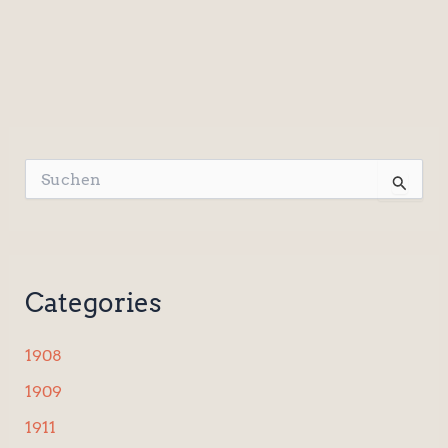
S
u
c
h
e
n
Categories
n
a
c
1908
h
:
1909
1911