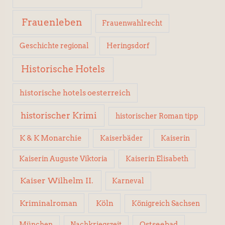
Frauenleben
Frauenwahlrecht
Geschichte regional
Heringsdorf
Historische Hotels
historische hotels oesterreich
historischer Krimi
historischer Roman tipp
K & K Monarchie
Kaiserbäder
Kaiserin
Kaiserin Elisabeth
Kaiserin Auguste Viktoria
Kaiser Wilhelm II.
Karneval
Kriminalroman
Köln
Königreich Sachsen
Ostseebad
München
Nachkriegszeit