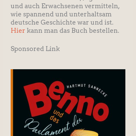
und auch Erwachsenen vermitteln,
wie spannend und unterhaltsam
deutsche Geschichte war und ist.
Hier
kann man das Buch bestellen.
Sponsored Link