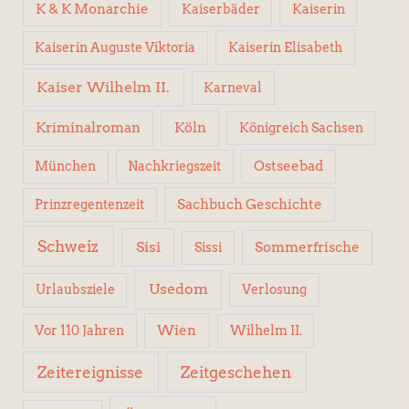
K & K Monarchie
Kaiserbäder
Kaiserin
Kaiserin Elisabeth
Kaiserin Auguste Viktoria
Kaiser Wilhelm II.
Karneval
Kriminalroman
Köln
Königreich Sachsen
Ostseebad
München
Nachkriegszeit
Sachbuch Geschichte
Prinzregentenzeit
Schweiz
Sisi
Sissi
Sommerfrische
Usedom
Urlaubsziele
Verlosung
Wien
Wilhelm II.
Vor 110 Jahren
Zeitereignisse
Zeitgeschehen