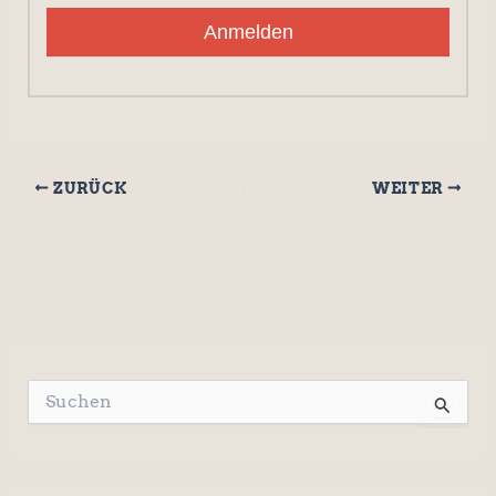
Anmelden
ZURÜCK
WEITER
S
u
c
h
e