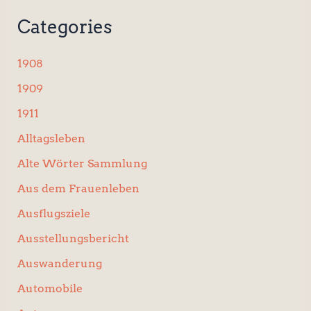
n
Categories
n
a
c
1908
h
:
1909
1911
Alltagsleben
Alte Wörter Sammlung
Aus dem Frauenleben
Ausflugsziele
Ausstellungsbericht
Auswanderung
Automobile