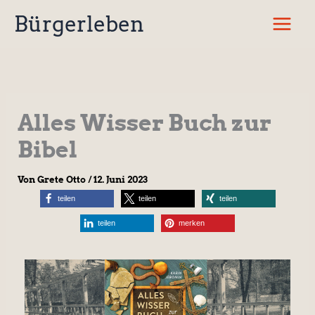
Zum
Bürgerleben
Inhalt
springen
Alles Wisser Buch zur
Bibel
Von
Grete Otto
/
12. Juni 2023
teilen
teilen
teilen
teilen
merken