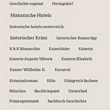
Geschichte regional
Heringsdorf
Historische Hotels
historische hotels oesterreich
historischer Krimi
historischer Roman tipp
K & K Monarchie
Kaiserbäder
Kaiserin
Kaiserin Elisabeth
Kaiserin Auguste Viktoria
Kaiser Wilhelm II.
Karneval
Kriminalroman
Köln
Königreich Sachsen
Ostseebad
München
Nachkriegszeit
Sachbuch Geschichte
Prinzregentenzeit