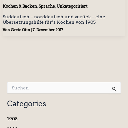
,
,
Kochen & Backen
Sprache
Unkategorisiert
Süddeutsch – norddeutsch und zurück – eine
Übersetzungshilfe für’s Kochen von 1905
Von
Grete Otto
|
7. Dezember 2017
S
u
c
Categories
h
e
n
1908
n