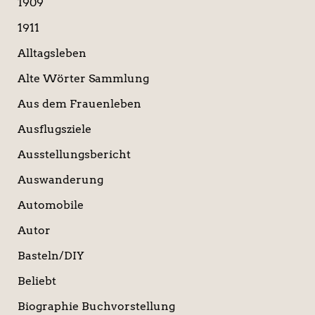
a
1909
c
1911
h
:
Alltagsleben
Alte Wörter Sammlung
Aus dem Frauenleben
Ausflugsziele
Ausstellungsbericht
Auswanderung
Automobile
Autor
Basteln/DIY
Beliebt
Biographie Buchvorstellung