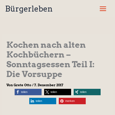
Zum
Bürgerleben
Inhalt
springen
Kochen nach alten
Kochbüchern –
Sonntagsessen Teil I:
Die Vorsuppe
Von
Grete Otto
/
7. Dezember 2017
teilen
teilen
teilen
teilen
merken