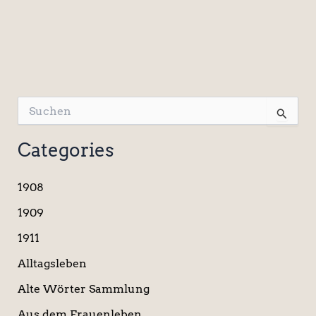
S
u
c
Categories
h
e
n
1908
n
a
1909
c
1911
h
:
Alltagsleben
Alte Wörter Sammlung
Aus dem Frauenleben