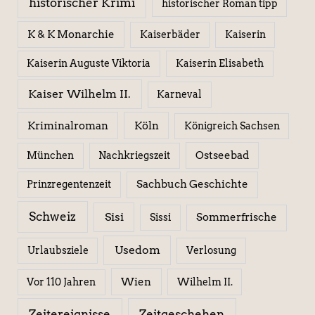
historischer Krimi
historischer Roman tipp
K & K Monarchie
Kaiserbäder
Kaiserin
Kaiserin Elisabeth
Kaiserin Auguste Viktoria
Kaiser Wilhelm II.
Karneval
Kriminalroman
Köln
Königreich Sachsen
Ostseebad
München
Nachkriegszeit
Sachbuch Geschichte
Prinzregentenzeit
Schweiz
Sisi
Sissi
Sommerfrische
Usedom
Urlaubsziele
Verlosung
Wien
Wilhelm II.
Vor 110 Jahren
Zeitereignisse
Zeitgeschehen