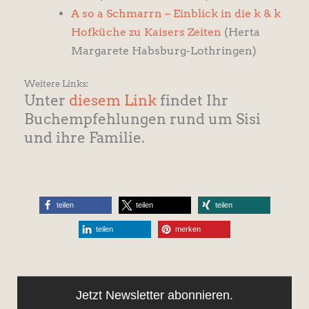
A so a Schmarrn – Einblick in die k & k
Hofküche zu Kaisers Zeiten
(Herta
Margarete Habsburg-Lothringen)
Weitere Links:
Unter
diesem Link
findet Ihr
Buchempfehlungen rund um Sisi
und ihre Familie.
teilen
teilen
teilen
teilen
merken
Jetzt Newsletter abonnieren.