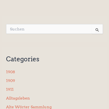
S
u
c
h
e
n
Categories
n
a
c
1908
h
:
1909
1911
Alltagsleben
Alte Wörter Sammlung