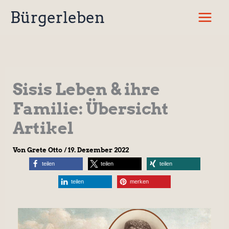
Zum
Bürgerleben
Inhalt
springen
Sisis Leben & ihre
Familie: Übersicht
Artikel
Von
Grete Otto
/
19. Dezember 2022
teilen
teilen
teilen
teilen
merken