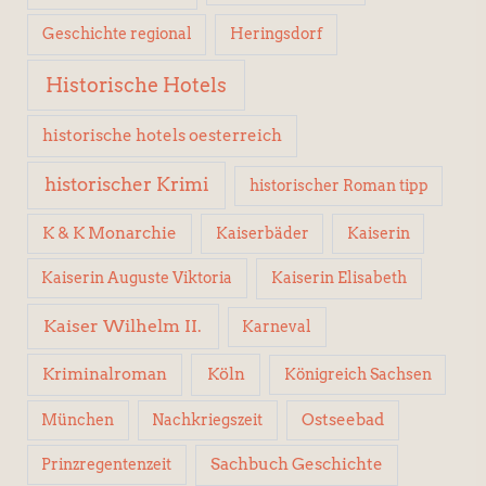
Geschichte regional
Heringsdorf
Historische Hotels
historische hotels oesterreich
historischer Krimi
historischer Roman tipp
K & K Monarchie
Kaiserbäder
Kaiserin
Kaiserin Elisabeth
Kaiserin Auguste Viktoria
Kaiser Wilhelm II.
Karneval
Kriminalroman
Köln
Königreich Sachsen
Ostseebad
München
Nachkriegszeit
Sachbuch Geschichte
Prinzregentenzeit