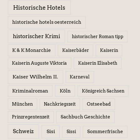
Historische Hotels
historische hotels oesterreich
historischer Krimi
historischer Roman tipp
K & K Monarchie
Kaiserbäder
Kaiserin
Kaiserin Elisabeth
Kaiserin Auguste Viktoria
Kaiser Wilhelm II.
Karneval
Kriminalroman
Köln
Königreich Sachsen
Ostseebad
München
Nachkriegszeit
Sachbuch Geschichte
Prinzregentenzeit
Schweiz
Sisi
Sissi
Sommerfrische