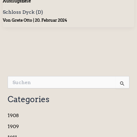
Ausflugsziele
Schloss Dyck (D)
Von
Grete Otto
|
20. Februar 2024
S
u
c
Categories
h
e
n
1908
n
a
1909
c