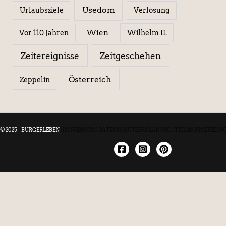
Usedom
Urlaubsziele
Verlosung
Wien
Wilhelm II.
Vor 110 Jahren
Zeitereignisse
Zeitgeschehen
Österreich
Zeppelin
© 2025 - BÜRGERLEBEN
|
IMPRESSUM
|
DATENSCHUTZERKLÄRUNG
|
TEILNAHMEBEDIN