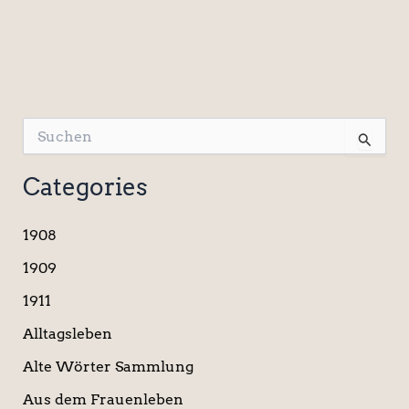
S
u
c
Categories
h
e
n
1908
n
a
1909
c
1911
h
:
Alltagsleben
Alte Wörter Sammlung
Aus dem Frauenleben