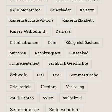
K & K Monarchie
Kaiserbäder
Kaiserin
Kaiserin Elisabeth
Kaiserin Auguste Viktoria
Kaiser Wilhelm II.
Karneval
Kriminalroman
Köln
Königreich Sachsen
Ostseebad
München
Nachkriegszeit
Sachbuch Geschichte
Prinzregentenzeit
Schweiz
Sisi
Sissi
Sommerfrische
Usedom
Urlaubsziele
Verlosung
Wien
Wilhelm II.
Vor 110 Jahren
Zeitereignisse
Zeitgeschehen