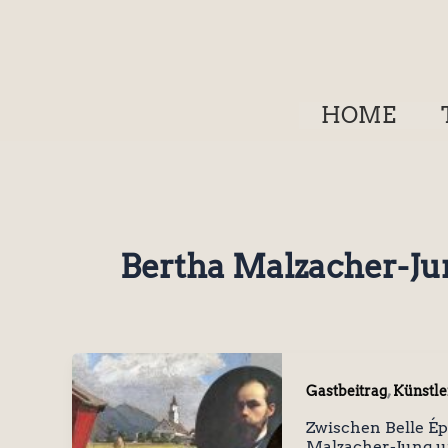
Zum
Inhalt
springen
HOME
Bertha Malzacher-Ju
,
Gastbeitrag
Künstle
Zwischen Belle Ép
Malzacher-Jung u