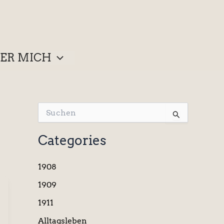
ER MICH
S
u
c
Categories
h
e
n
1908
n
a
1909
c
1911
h
:
Alltagsleben