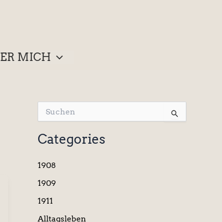
ER MICH
S
u
c
Categories
h
e
n
1908
n
a
1909
c
1911
h
:
Alltagsleben