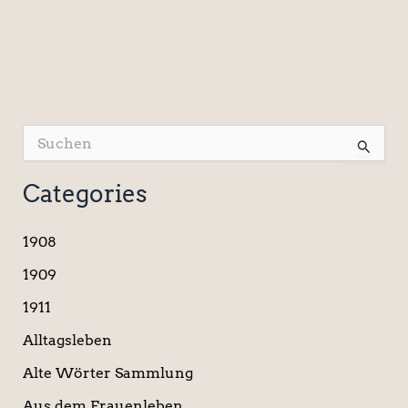
S
u
c
Categories
h
e
n
1908
n
a
1909
c
1911
h
:
Alltagsleben
Alte Wörter Sammlung
Aus dem Frauenleben