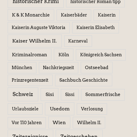
historischer Krimi
historischer Roman tipp
K & K Monarchie
Kaiserbäder
Kaiserin
Kaiserin Elisabeth
Kaiserin Auguste Viktoria
Kaiser Wilhelm II.
Karneval
Kriminalroman
Köln
Königreich Sachsen
Ostseebad
München
Nachkriegszeit
Sachbuch Geschichte
Prinzregentenzeit
Schweiz
Sisi
Sissi
Sommerfrische
Usedom
Urlaubsziele
Verlosung
Wien
Wilhelm II.
Vor 110 Jahren
Zeitereignisse
Zeitgeschehen