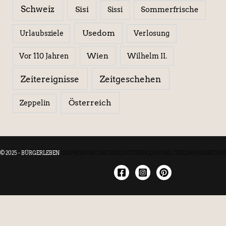
Schweiz
Sisi
Sissi
Sommerfrische
Usedom
Urlaubsziele
Verlosung
Wien
Wilhelm II.
Vor 110 Jahren
Zeitereignisse
Zeitgeschehen
Österreich
Zeppelin
© 2025 - BÜRGERLEBEN
|
IMPRESSUM
|
DATENSCHUTZERKLÄRUNG
|
TEILNAHMEBEDIN