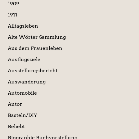
a
1909
c
1911
h
:
Alltagsleben
Alte Wörter Sammlung
Aus dem Frauenleben
Ausflugsziele
Ausstellungsbericht
Auswanderung
Automobile
Autor
Basteln/DIY
Beliebt
Biographie Buchvorstellung