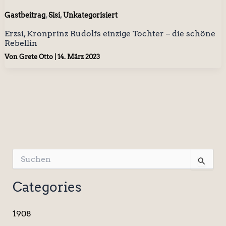
,
,
Gastbeitrag
Sisi
Unkategorisiert
Erzsi, Kronprinz Rudolfs einzige Tochter – die schöne
Rebellin
Von
Grete Otto
|
14. März 2023
S
u
c
Categories
h
e
n
1908
n