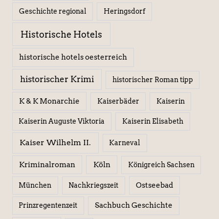
Geschichte regional
Heringsdorf
Historische Hotels
historische hotels oesterreich
historischer Krimi
historischer Roman tipp
K & K Monarchie
Kaiserbäder
Kaiserin
Kaiserin Elisabeth
Kaiserin Auguste Viktoria
Kaiser Wilhelm II.
Karneval
Kriminalroman
Köln
Königreich Sachsen
Ostseebad
München
Nachkriegszeit
Sachbuch Geschichte
Prinzregentenzeit