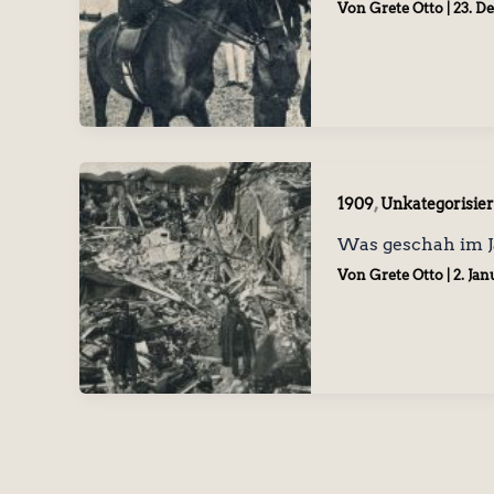
Von
Grete Otto
|
23. D
,
1909
Unkategorisier
Was geschah im J
Von
Grete Otto
|
2. Jan