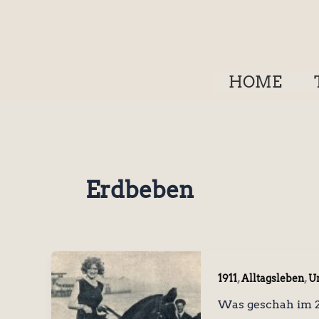
Zum
Inhalt
springen
HOME
Erdbeben
,
,
1911
Alltagsleben
Un
Was geschah im 2.