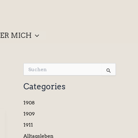
ER MICH
S
u
c
Categories
h
e
n
1908
n
a
1909
c
1911
h
:
Alltagsleben