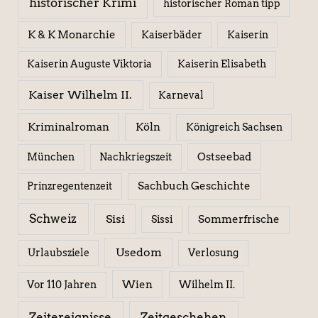
historischer Krimi
historischer Roman tipp
K & K Monarchie
Kaiserbäder
Kaiserin
Kaiserin Elisabeth
Kaiserin Auguste Viktoria
Kaiser Wilhelm II.
Karneval
Kriminalroman
Köln
Königreich Sachsen
Ostseebad
München
Nachkriegszeit
Sachbuch Geschichte
Prinzregentenzeit
Schweiz
Sisi
Sissi
Sommerfrische
Usedom
Urlaubsziele
Verlosung
Wien
Wilhelm II.
Vor 110 Jahren
Zeitereignisse
Zeitgeschehen