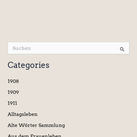
S
u
c
Categories
h
e
n
1908
n
a
1909
c
1911
h
:
Alltagsleben
Alte Wörter Sammlung
Aus dem Frauenleben