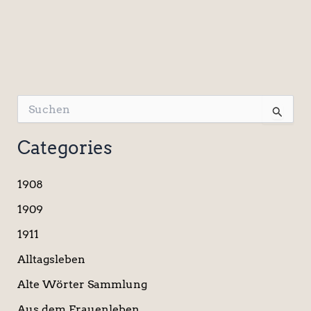
S
u
c
Categories
h
e
n
1908
n
a
1909
c
1911
h
:
Alltagsleben
Alte Wörter Sammlung
Aus dem Frauenleben