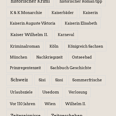
historischer Krimi
historischer Roman tipp
K & K Monarchie
Kaiserbäder
Kaiserin
Kaiserin Elisabeth
Kaiserin Auguste Viktoria
Kaiser Wilhelm II.
Karneval
Kriminalroman
Köln
Königreich Sachsen
Ostseebad
München
Nachkriegszeit
Sachbuch Geschichte
Prinzregentenzeit
Schweiz
Sisi
Sissi
Sommerfrische
Usedom
Urlaubsziele
Verlosung
Wien
Wilhelm II.
Vor 110 Jahren
Zeitereignisse
Zeitgeschehen