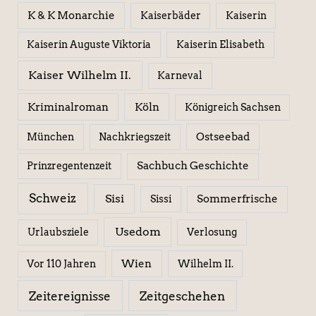
K & K Monarchie
Kaiserbäder
Kaiserin
Kaiserin Elisabeth
Kaiserin Auguste Viktoria
Kaiser Wilhelm II.
Karneval
Kriminalroman
Köln
Königreich Sachsen
Ostseebad
München
Nachkriegszeit
Sachbuch Geschichte
Prinzregentenzeit
Schweiz
Sisi
Sissi
Sommerfrische
Usedom
Urlaubsziele
Verlosung
Wien
Wilhelm II.
Vor 110 Jahren
Zeitereignisse
Zeitgeschehen