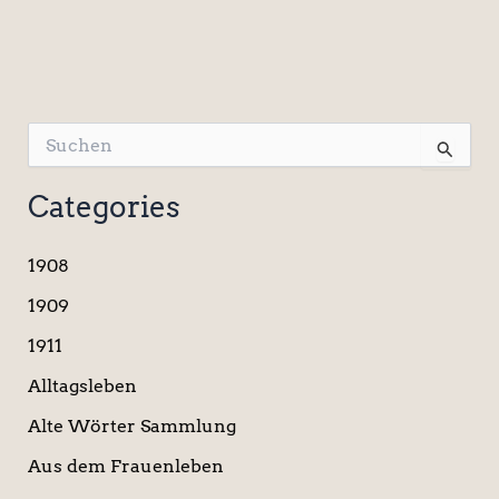
S
u
c
Categories
h
e
n
1908
n
a
1909
c
1911
h
:
Alltagsleben
Alte Wörter Sammlung
Aus dem Frauenleben