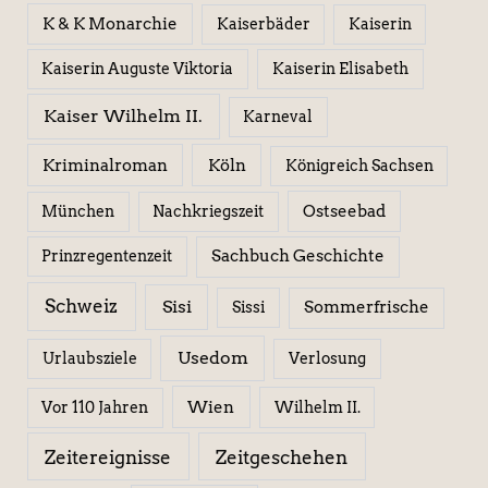
K & K Monarchie
Kaiserbäder
Kaiserin
Kaiserin Elisabeth
Kaiserin Auguste Viktoria
Kaiser Wilhelm II.
Karneval
Kriminalroman
Köln
Königreich Sachsen
Ostseebad
München
Nachkriegszeit
Sachbuch Geschichte
Prinzregentenzeit
Schweiz
Sisi
Sissi
Sommerfrische
Usedom
Urlaubsziele
Verlosung
Wien
Wilhelm II.
Vor 110 Jahren
Zeitereignisse
Zeitgeschehen