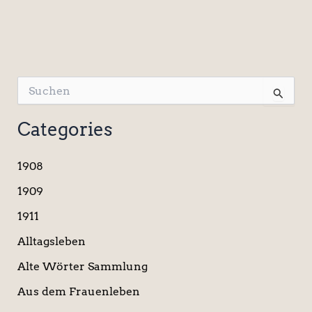
S
u
c
Categories
h
e
n
1908
n
a
1909
c
1911
h
:
Alltagsleben
Alte Wörter Sammlung
Aus dem Frauenleben