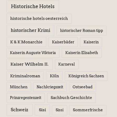
Historische Hotels
historische hotels oesterreich
historischer Krimi
historischer Roman tipp
K & K Monarchie
Kaiserbäder
Kaiserin
Kaiserin Elisabeth
Kaiserin Auguste Viktoria
Kaiser Wilhelm II.
Karneval
Kriminalroman
Köln
Königreich Sachsen
Ostseebad
München
Nachkriegszeit
Sachbuch Geschichte
Prinzregentenzeit
Schweiz
Sisi
Sissi
Sommerfrische