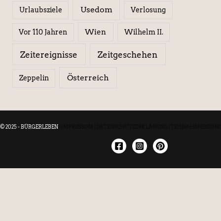
Usedom
Urlaubsziele
Verlosung
Wien
Wilhelm II.
Vor 110 Jahren
Zeitereignisse
Zeitgeschehen
Österreich
Zeppelin
© 2025 - BÜRGERLEBEN
|
IMPRESSUM
|
DATENSCHUTZERKLÄRUNG
|
TEILNAHMEBEDIN