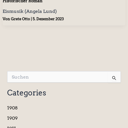
Historischer Roman
Eismusik (Angela Lund)
Von
Grete Otto
|
5. Dezember 2023
S
u
c
Categories
h
e
n
1908
n
a
1909
c