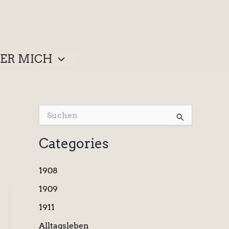
ER MICH
S
u
c
Categories
h
e
n
1908
n
a
1909
c
1911
h
:
Alltagsleben