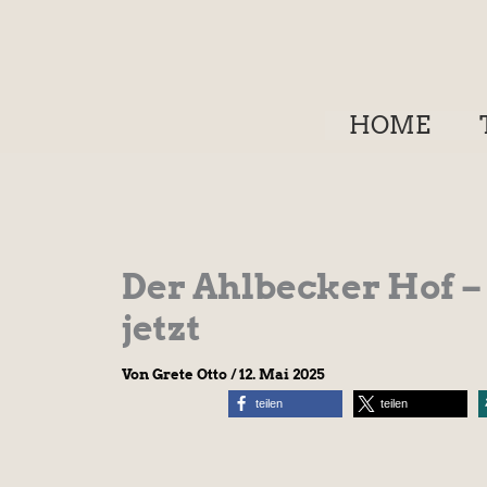
Zum
Inhalt
springen
HOME
Der Ahlbecker Hof –
jetzt
Von
Grete Otto
/
12. Mai 2025
teilen
teilen