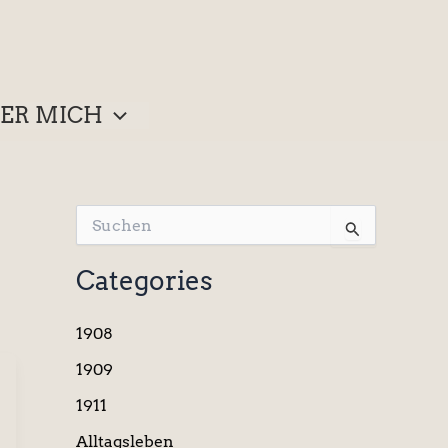
ER MICH
S
u
c
Categories
h
e
n
1908
n
a
1909
c
1911
h
:
Alltagsleben