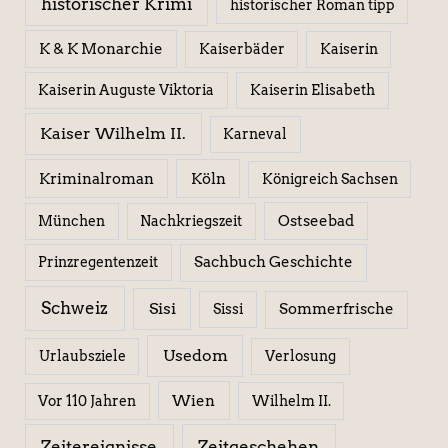
historischer Krimi
historischer Roman tipp
K & K Monarchie
Kaiserbäder
Kaiserin
Kaiserin Elisabeth
Kaiserin Auguste Viktoria
Kaiser Wilhelm II.
Karneval
Kriminalroman
Köln
Königreich Sachsen
Ostseebad
München
Nachkriegszeit
Sachbuch Geschichte
Prinzregentenzeit
Schweiz
Sisi
Sissi
Sommerfrische
Usedom
Urlaubsziele
Verlosung
Wien
Wilhelm II.
Vor 110 Jahren
Zeitereignisse
Zeitgeschehen