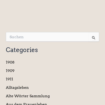
S
u
c
Categories
h
e
n
1908
n
a
1909
c
1911
h
:
Alltagsleben
Alte Wörter Sammlung
Aus dem Frauenleben