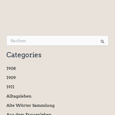
S
u
c
Categories
h
e
n
1908
n
a
1909
c
1911
h
:
Alltagsleben
Alte Wörter Sammlung
Aus dem Frauenleben