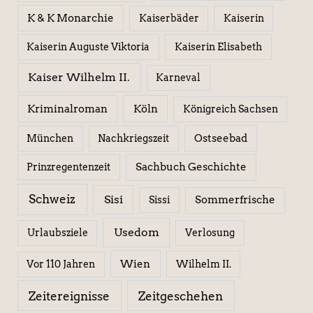
K & K Monarchie
Kaiserbäder
Kaiserin
Kaiserin Elisabeth
Kaiserin Auguste Viktoria
Kaiser Wilhelm II.
Karneval
Kriminalroman
Köln
Königreich Sachsen
Ostseebad
München
Nachkriegszeit
Sachbuch Geschichte
Prinzregentenzeit
Schweiz
Sisi
Sissi
Sommerfrische
Usedom
Urlaubsziele
Verlosung
Wien
Wilhelm II.
Vor 110 Jahren
Zeitereignisse
Zeitgeschehen