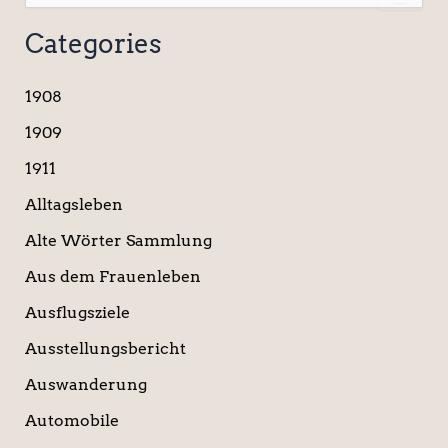
u
c
Categories
h
e
n
1908
n
a
1909
c
1911
h
:
Alltagsleben
Alte Wörter Sammlung
Aus dem Frauenleben
Ausflugsziele
Ausstellungsbericht
Auswanderung
Automobile