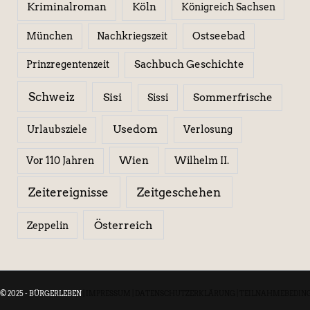
Kriminalroman
Köln
Königreich Sachsen
Ostseebad
München
Nachkriegszeit
Sachbuch Geschichte
Prinzregentenzeit
Schweiz
Sisi
Sissi
Sommerfrische
Usedom
Urlaubsziele
Verlosung
Wien
Wilhelm II.
Vor 110 Jahren
Zeitereignisse
Zeitgeschehen
Österreich
Zeppelin
© 2025 - BÜRGERLEBEN
|
IMPRESSUM
|
DATENSCHUTZERKLÄRUNG
|
TEILNAHMEBEDIN