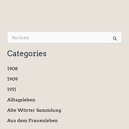
S
u
c
Categories
h
e
n
1908
n
a
1909
c
1911
h
:
Alltagsleben
Alte Wörter Sammlung
Aus dem Frauenleben