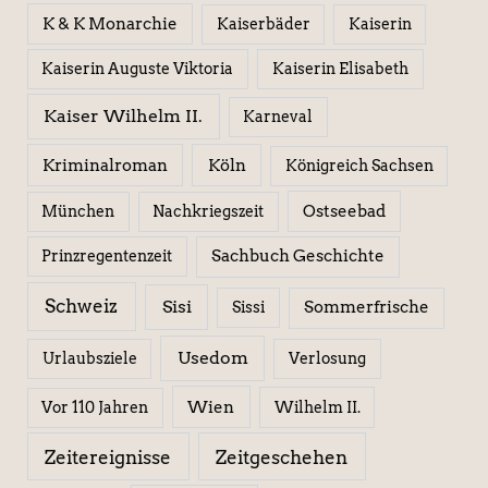
K & K Monarchie
Kaiserbäder
Kaiserin
Kaiserin Elisabeth
Kaiserin Auguste Viktoria
Kaiser Wilhelm II.
Karneval
Kriminalroman
Köln
Königreich Sachsen
Ostseebad
München
Nachkriegszeit
Sachbuch Geschichte
Prinzregentenzeit
Schweiz
Sisi
Sissi
Sommerfrische
Usedom
Urlaubsziele
Verlosung
Wien
Wilhelm II.
Vor 110 Jahren
Zeitereignisse
Zeitgeschehen