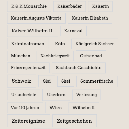
K & K Monarchie
Kaiserbäder
Kaiserin
Kaiserin Elisabeth
Kaiserin Auguste Viktoria
Kaiser Wilhelm II.
Karneval
Kriminalroman
Köln
Königreich Sachsen
Ostseebad
München
Nachkriegszeit
Sachbuch Geschichte
Prinzregentenzeit
Schweiz
Sisi
Sissi
Sommerfrische
Usedom
Urlaubsziele
Verlosung
Wien
Wilhelm II.
Vor 110 Jahren
Zeitereignisse
Zeitgeschehen