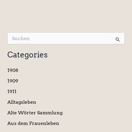
S
u
c
Categories
h
e
n
1908
n
a
1909
c
1911
h
:
Alltagsleben
Alte Wörter Sammlung
Aus dem Frauenleben