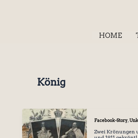
Zum
Inhalt
springen
HOME
König
,
Facebook-Story
Unk
Zwei Krönungen u
und 1911 gekrönt!