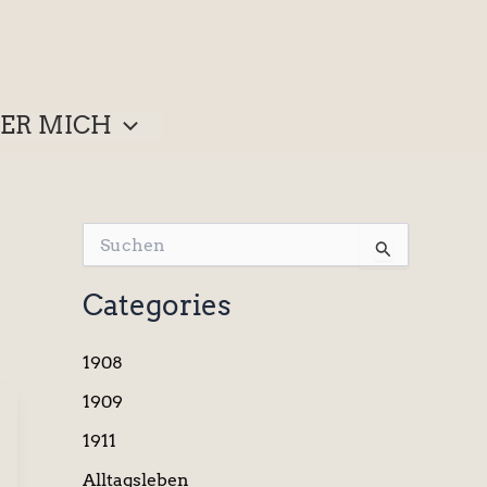
ER MICH
S
u
c
Categories
h
e
n
1908
n
a
1909
c
1911
h
:
Alltagsleben